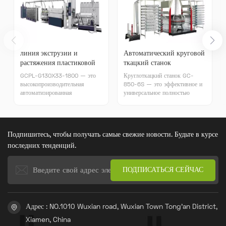
линия экструзии и
Автоматический круговой
растяжения пластиковой
ткацкий станок
ленты
GCPL-G130X33-1800 — это
Круглоткацкий станок GC-
высокопроизводительная
850-6S — это эффективное и
автоматизированная
универсальное полностью
производственная линия для
автоматическое оборудование
экструзионной волочильной
для кругового ткачества,
машины для полипропилена
предназначенное для плотных
(ПП).
двойных плоских тканей.
Подпишитесь, чтобы получать самые свежие новости. Будьте в курсе
последних тенденций.
Адрес : NO.1010 Wuxian road, Wuxian Town Tong'an District,
Xiamen, China