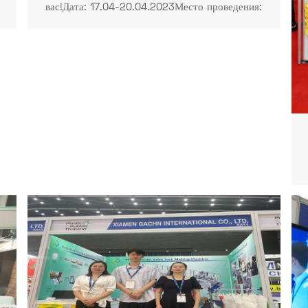
вас!Дата: 17.04-20.04.2023Место проведения:
Шэньчжэньский всемирный выставочный и
конференц-центр (новый выставочный комплекс
Баоань), Китайская Народная Республика.