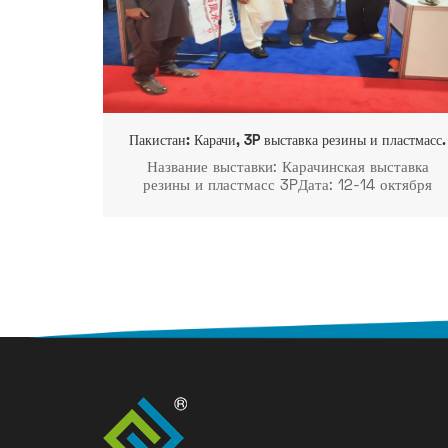
Пакистан: Карачи, 3P выставка резины и пластмасс.
Название выставки: Карачинская выставка
резины и пластмасс 3PДата: 12-14 октября
2023 г.Место проведения: Карачинский
выставочный центр, Университетская дорога,
Карачи, Пакистан Стенд № 4, зал C401