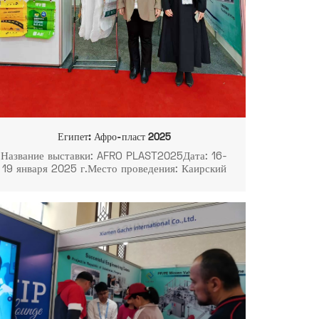
Египет: Афро-пласт 2025
Название выставки: AFRO PLAST2025Дата: 16-
19 января 2025 г.Место проведения: Каирский
международный конференц-центр, ул. Эль-Наср,
2, Аль-Эстад, Кесм Тан Мадинет Наср,
провинция Каир 4436001, 202501,
Египет.Стенд № 3B03