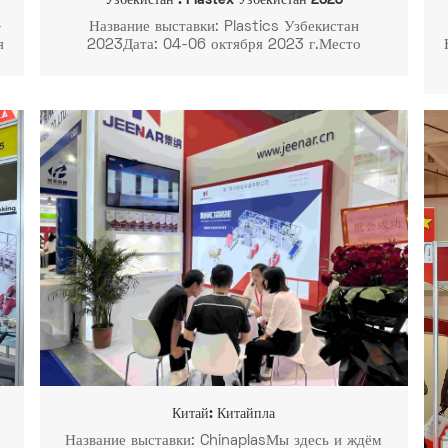
Узбекистан : Plastex Узбекистан 2023
-
Название выставки: Plastics Узбекистан
я
2023Дата: 04-06 октября 2023 г.Место
проведения: УзЭкспоЦентр, ул. Амира Темура,
107, г. Ташкент, Узбекистан. Стенд №: N50
Китай: Китайпла
Название выставки: ChinaplasМы здесь и ждём