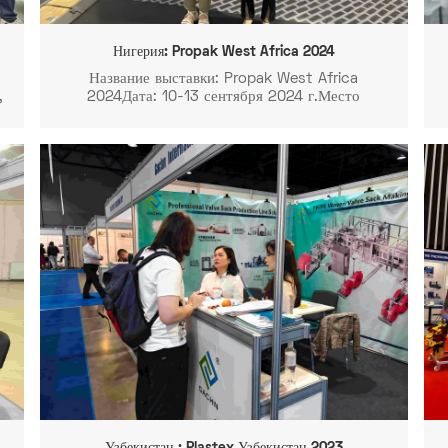
Нигерия: Propak West Africa 2024
Название выставки: Propak West Africa
,
2024Дата: 10-13 сентября 2024 г.Место
проведения: Water Corporation Drive Off Ligali
Ayorinde Oniru, Victoria Island, Lagos,
NigeriaСтенд № 3B05