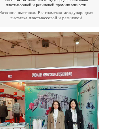
Вьетнам: Вьетнамская международная выставка
пластмассовой и резиновой промышленности
Название выставки: Вьетнамская международная
выставка пластмассовой и резиновой
промышленностиДата: 18-21 октября 2023
г.Место проведения: Сайгонский выставочный и
конференц-центр, Хошимин, Вьетнам.Стенд №
B935