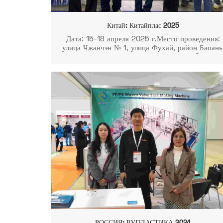
Китай: Китайплас 2025
Дата: 15-18 апреля 2025 г.Место проведения:
улица Чжанчэн № 1, улица Фухай, район Баоань
Шэньчжэнь, провинция Гуандун, КИТАЙ.Стенд
№ 2Q61