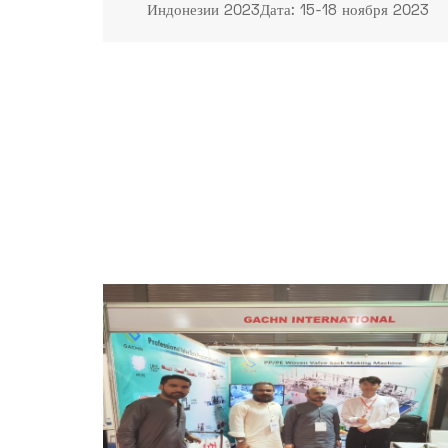
Индонезии 2023Дата: 15-18 ноября 2023
г.Место проведения: Международная выставка
Джакарта, Кемайоран, Индонезия, зал А1.Стенд
№: Зал A1125