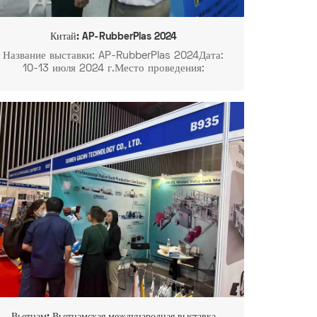
Китай: AP-RubberPlas 2024
Название выставки: AP-RubberPlas 2024Дата:
10-13 июля 2024 г.Место проведения:
Международный выставочный центр
Всемирного выставочного комплекса
Циндао.Зал N5Стенд №: N5D3