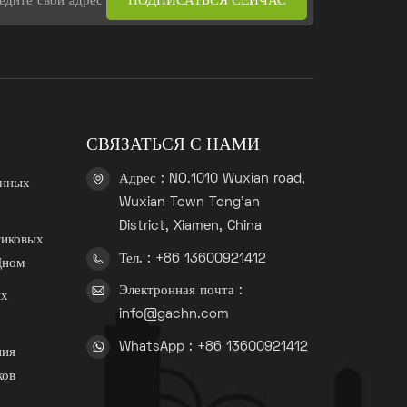
СВЯЗАТЬСЯ С НАМИ
Адрес : NO.1010 Wuxian road,
анных
Wuxian Town Tong'an
District, Xiamen, China
тиковых
Тел. : +86 13600921412
Дном
Электронная почта :
ых
info@gachn.com
WhatsApp : +86 13600921412
ния
ков