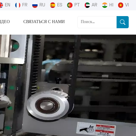
EN
FR
RU
ES
PT
AR
HI
VI
ИДЕО
СВЯЗАТЬСЯ С НАМИ