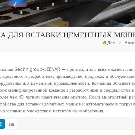
А ДЛЯ ВСТАВКИ ЦЕМЕНТНЫХ МЕШ
Дом
Авто
мпания Gachn group-JEENAR — производитель высококачественно
следованиях и разработках, производстве, продажах и обслуживан
орудования для цементной промышленности. Компания обладает 
сококвалифицированной командой разработчиков и специалистов п
более чем 10-летним практическим опытом. После многолетней ра
тройства для вставки цементных мешков и автоматические погру
хнологиями и множеством патентов на изобретения.