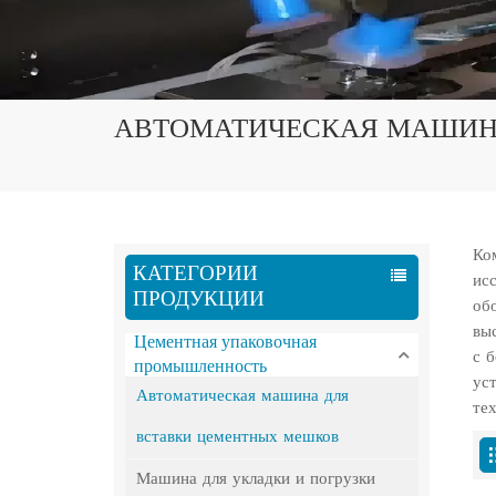
АВТОМАТИЧЕСКАЯ МАШИН
Ко
КАТЕГОРИИ
ис
ПРОДУКЦИИ
об
вы
Цементная упаковочная
с 
промышленность
ус
Автоматическая машина для
те
вставки цементных мешков
Машина для укладки и погрузки