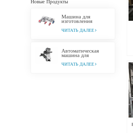
Новые Продукты
Машина для
изготовления
мешков с клапаном
из
ЧИТАТЬ ДАЛЕЕ
полипропиленового
тканого блочного
материала.
Автоматическая
машина для
паллетирования и
погрузки цемента в
ЧИТАТЬ ДАЛЕЕ
мешки