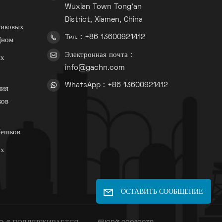
Wuxian Town Tong'an
District, Xiamen, China
тиковых
Тел. : +86 13600921412
Дном
Электронная почта :
ых
info@gachn.com
WhatsApp : +86 13600921412
ния
ков
Мешков
ых
ОСТАВИТЬ СООБЩЕНИЕ