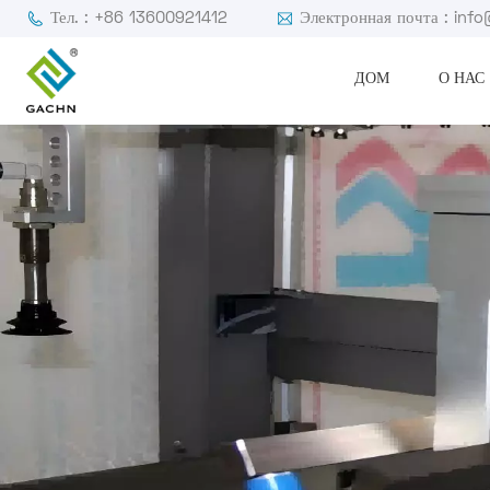
Тел. : +86 13600921412
Электронная почта : in
ДОМ
О НАС