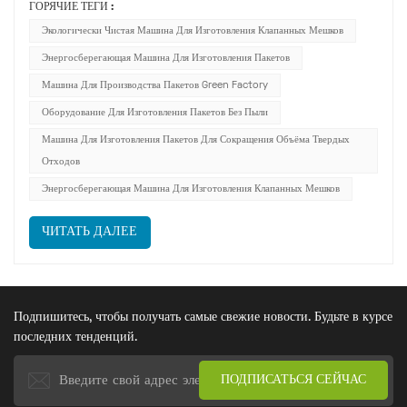
ГОРЯЧИЕ ТЕГИ :
упаковкой порошковых материалов. В условиях достижения
Экологически Чистая Машина Для Изготовления Клапанных Мешков
двойных целей по сокращению выбросов углерода и
Энергосберегающая Машина Для Изготовления Пакетов
глобальной тенденции к «зеленому» производств...
Машина Для Производства Пакетов Green Factory
Оборудование Для Изготовления Пакетов Без Пыли
Машина Для Изготовления Пакетов Для Сокращения Объёма Твердых
Отходов
Энергосберегающая Машина Для Изготовления Клапанных Мешков
ЧИТАТЬ ДАЛЕЕ
Подпишитесь, чтобы получать самые свежие новости. Будьте в курсе
последних тенденций.