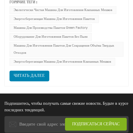
ГОРЯЧИЕ ТЕГИ :
упаковкой порошковых материалов. В условиях достижения
Экологически Чистая Машина Для Изготовления Клапанных Мешков
двойных целей по сокращению выбросов углерода и
Энергосберегающая Машина Для Изготовления Пакетов
глобальной тенденции к «зеленому» производств...
Машина Для Производства Пакетов Green Factory
Оборудование Для Изготовления Пакетов Без Пыли
Машина Для Изготовления Пакетов Для Сокращения Объёма Твердых
Отходов
Энергосберегающая Машина Для Изготовления Клапанных Мешков
ЧИТАТЬ ДАЛЕЕ
Подпишитесь, чтобы получать самые свежие новости. Будьте в курсе
последних тенденций.