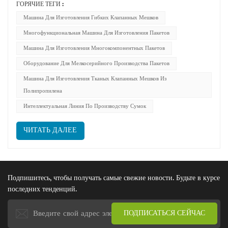
ГОРЯЧИЕ ТЕГИ :
упаковочных фабрик.В порошковых отраслях
Машина Для Изготовления Гибких Клапанных Мешков
промышленности, таких как цементная, химическая, зерновая
Многофункциональная Машина Для Изготовления Пакетов
и минеральная, структура заказов быстро смещается в с...
Машина Для Изготовления Многокомпонентных Пакетов
Оборудование Для Мелкосерийного Производства Пакетов
Машина Для Изготовления Тканых Клапанных Мешков Из
Полипропилена
Интеллектуальная Линия По Производству Сумок
ЧИТАТЬ ДАЛЕЕ
Подпишитесь, чтобы получать самые свежие новости. Будьте в курсе
последних тенденций.